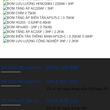
0943 500 600
TƯ VẤN MUA HÀNG
0911 805 005
TƯ VẤN MUA HÀNG
Tất cả các ngày trong tuần (Trừ ngày lễ)
0918 026 532
TƯ VẤN KỸ THUẬT
Tất cả các ngày trong tuần