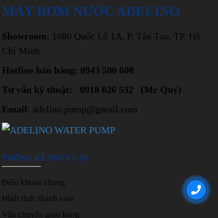
MÁY BƠM NƯỚC ADELINO
Showroom
: 1080 Quốc Lộ 1A, P. Tân Tạo, TP. Hồ
Chí Minh
Hotline bán hàng: 0943 500 600
Tư vấn kỹ thuật: 0918 026 532 (Mr Quý)
Email
: adelino.pump@gmail.com
THỐNG KÊ TRUY CẬP
Điều khoản chung
Hình thức thanh toán
Vận chuyển giao hàng