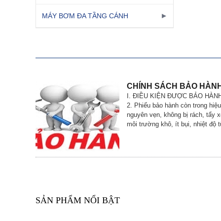
MÁY BƠM ĐA TẦNG CÁNH
CHÍNH SÁCH BẢO HÀNH
I. ĐIỀU KIỆN ĐƯỢC BẢO HÀNH 1.
2. Phiếu bảo hành còn trong hiệ
nguyên vẹn, không bị rách, tẩy x
môi trường khô, ít bụi, nhiệt độ 
SẢN PHẨM NỔI BẬT