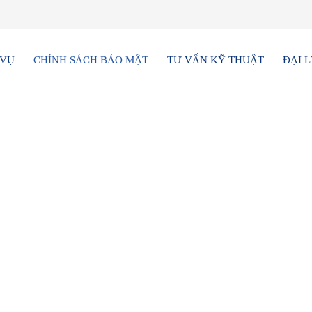
 VỤ
CHÍNH SÁCH BẢO MẬT
TƯ VẤN KỸ THUẬT
ĐẠI 