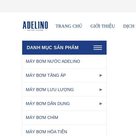
TRANG CHỦ
GIỚI THIỆU
DỊCH
DANH MỤC SẢN PHẨM
MÁY BƠM NƯỚC ADELINO
MÁY BƠM TĂNG ÁP
MÁY BƠM LƯU LƯỢNG
MÁY BƠM DÂN DỤNG
MÁY BƠM CHÌM
MÁY BƠM HỎA TIỄN