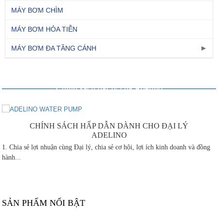
MÁY BƠM CHÌM
MÁY BƠM HỎA TIỄN
MÁY BƠM ĐA TẦNG CÁNH
Chính sách đại lý của Adelino
CHÍNH SÁCH HẤP DẪN DÀNH CHO ĐẠI LÝ
ADELINO
1. Chia sẻ lợi nhuận cùng Đại lý, chia sẻ cơ hội, lợi ích kinh doanh và đồng
hành...
SẢN PHẨM NỔI BẬT