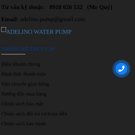
Tư vấn kỹ thuật: 0918 026 532 (Mr Quý)
Email
: adelino.pump@gmail.com
THỐNG KÊ TRUY CẬP
Điều khoản chung
Hình thức thanh toán
Vận chuyển giao hàng
Hướng dẫn mua hàng
Chính sách bảo mật
Chinh sách đổi trả và hoàn tiền
Chính sách bảo hành