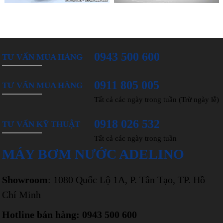
0943 500 600
TƯ VẤN MUA HÀNG
0911 805 005
TƯ VẤN MUA HÀNG
Tất cả các ngày trong tuần (Trừ ngày lễ)
0918 026 532
TƯ VẤN KỸ THUẬT
Tất cả các ngày trong tuần
MÁY BƠM NƯỚC ADELINO
Showroom
: 1080 Quốc Lộ 1A, P. Tân Tạo, TP. Hồ
Chí Minh
Hotline bán hàng: 0943 500 600